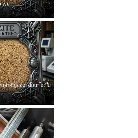
eiwa
วามสำคัญของแร่โมนาไซต์ใน