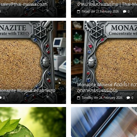
sales@thai-meiwa.co.th
จำหน่ายในประเทศไทย | Thai-M
0
Friday, der 27. February 2026
0
Monazite Mineral คืออะไร? ค
Monazite Mineral คุณภาพสูง
อุตสาหกรรมแรร์เอิร์ธ
0
Tuesday, der 24. February 2026
0