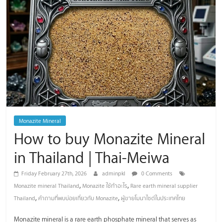
/
Thai
Meiwa
Trading
Monazite Mineral
How to buy Monazite Mineral
in Thailand | Thai-Meiwa
Friday February 27th, 2026
adminpkl
0 Comments
,
,
Monazite mineral Thailand
Monazite ใช้ทำอะไร
Rare earth mineral supplier
,
,
Thailand
คำถามที่พบบ่อยเกี่ยวกับ Monazite
ผู้ขายโมนาไซต์ในประเทศไทย
Monazite mineral is a rare earth phosphate mineral that serves as