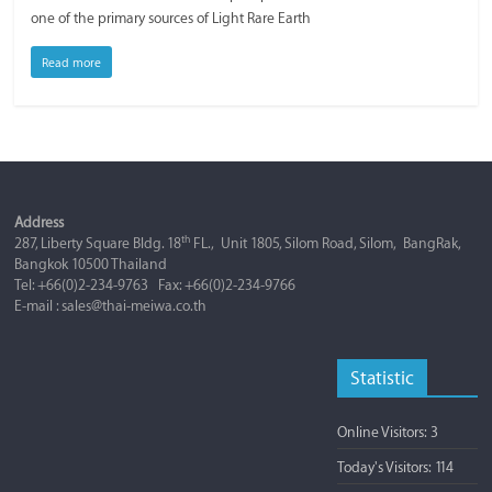
one of the primary sources of Light Rare Earth
Read more
Address
th
287, Liberty Square Bldg. 18
FL., Unit 1805, Silom Road, Silom, BangRak,
Bangkok 10500 Thailand
Tel: +66(0)2-234-9763 Fax: +66(0)2-234-9766
E-mail : sales@thai-meiwa.co.th
Statistic
Online Visitors:
3
Today's Visitors:
114